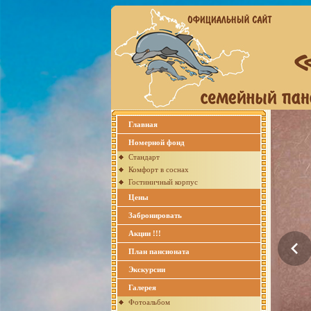
Главная
Номерной фонд
Стандарт
Комфорт в соснах
Гостиничный корпус
Цены
Забронировать
Акции !!!
План пансионата
Экскурсии
Галерея
Фотоальбом